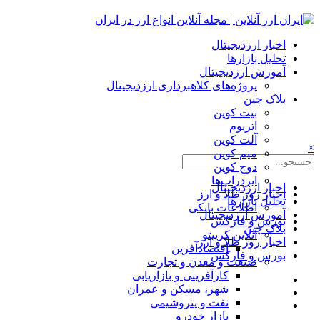
اخبار ارزدیجیتال
تحلیل بازارها
آموزش ارزدیجیتال
پروژه‌های کلاهبرداری ارزدیجیتال
بلاک چین
بیت کوین
اتریوم
آلت کوین
×
میم کوین‌
دوج کوین
ایردراپ‌ها
اخبار ارزدیجیتال
اخبار روز طلا و ارز
تحلیل بازارها
اطلاعات بانکی
آموزش ارزدیجیتال
بورس و فارکس
بلاک چین
آنلاین کریپتو
اخبار روز طلا و ارز
اقتصادآفرین
بورس و فارکس
صنعت و معدن و تجارت
کارآفرینی و بازاریابی
شهر، مسکن و عمران
نفت و پتروشیمی
بازار خودرو