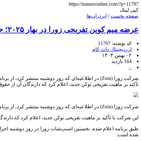
https://iranarzonline.com/?p=11797
کپی لینک
صفحه نخست
/
ایردراپ‌ها
عرضه میم کوین تفریحی زورا در بهار ۲۰۲۵؛ جزئیات توزیع و ایردراپ اعلام شد
کد نوشته: 11797
ارزدیجیتال دات کام
۰۲ بهمن ۱۴۰۴
164 بازدید
۰
تأکید بر ماهیت تفریحی توکن جدید، اعلام کرد که دارندگان آن از حقوق
شرکت زورا (Zora) در اطلاعیه‌ای که روز دوشنبه منتشر کرد، از برنامه خود برای راه‌اندازی میم کوین همنام بر بستر شبکه بیس (Base) مبتنی بر آپتیمیسم (Optimism) در ماه‌های آینده خبر داد.
این شرکت با تأکید بر ماهیت تفریحی توکن جدید، اعلام کرد که دارندگا
شده است: