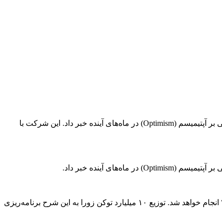
شرکت زورا (Zora) در اطلاعیه‌ای که روز دوشنبه منتشر کرد، از برنامه خود برای راه‌اندازی میم کوین همنام بر بستر شبکه بیس (Base) مبتنی بر آپتیمیسم (Optimism) در ماه‌های آینده خبر داد. این شرکت با
طبق برنامه اعلام شده، نخستین اسنپ‌شات زورا در روز دوشنبه اجرا شد و دومین اسنپ‌شات سه روز پیش از ایردراپ رسمی در بهار ۲۰۲۵ انجام خواهد شد. توزیع ۱۰ میلیارد توکن زورا به این شرح برنامه‌ریزی