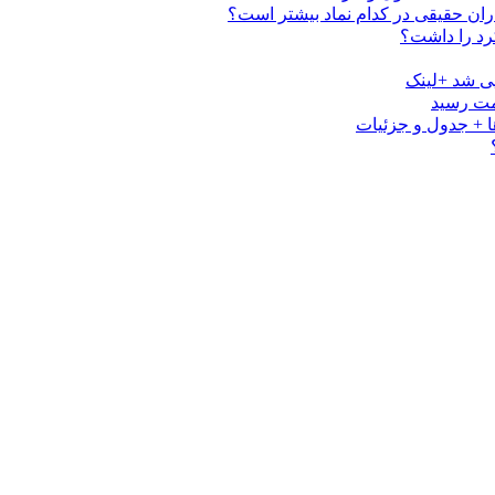
ی شد +لینک