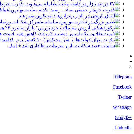
۶۷ درصد بازار در دامنه مثبت معامله می‌شوند | قدرت خریداران حقیقی در کدام نماد بیشتر است؟
قدرت خریدار حقیقی به ۰.۸ رسید | کدام صنعت بهترین عملکرد را داشت؟
اتفاق تاریخی در بازار رمزارزها / بیت‌کوین سبز شد
تغییر بزرگ در نظارت بورس/ سامانه متمرکز شکایات رونمای
رکوردشکنی ارزش معاملات خرد بورس / بازار به مرز ۲۳ همت رسید
قیمت طلا و سکه امروز دوشنبه 5مرداد/ کاهش همه قیمت ها + جدول و جزئیات
رقابت پنهان دولت‌ها بر سر بیت‌کوین/ ۱۰ کشور برتر کدامند؟
سامانه جدید شکایات بازار سرمایه راه‌اندازی شد + لینک
×
Telegram
Facebook
Twitter
Whatsapp
+Google
Linkedin