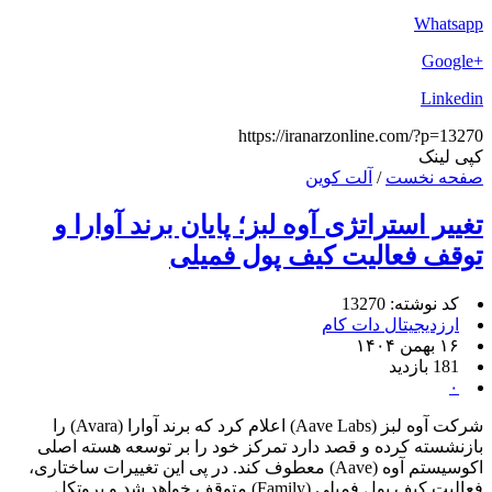
Whatsapp
+Google
Linkedin
https://iranarzonline.com/?p=13270
کپی لینک
صفحه نخست
/
آلت کوین
تغییر استراتژی آوه لبز؛ پایان برند آوارا و
توقف فعالیت کیف پول فمیلی
کد نوشته: 13270
ارزدیجیتال دات کام
۱۶ بهمن ۱۴۰۴
181 بازدید
۰
شرکت آوه لبز (Aave Labs) اعلام کرد که برند آوارا (Avara) را
بازنشسته کرده و قصد دارد تمرکز خود را بر توسعه هسته اصلی
اکوسیستم آوه (Aave) معطوف کند. در پی این تغییرات ساختاری،
فعالیت کیف پول فمیلی (Family) متوقف خواهد شد و پروتکل