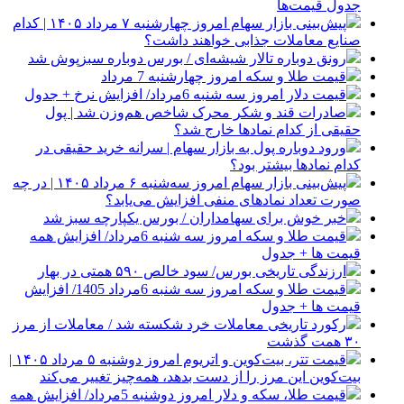
جدول قیمت‌ها
پیش‌بینی بازار سهام امروز چهارشنبه ۷ مرداد ۱۴۰۵ | کدام
صنایع معاملات جذابی خواهند داشت؟
رونق دوباره تالار شیشه‌ای / بورس دوباره سبزپوش شد
قیمت طلا و سکه امروز چهارشنبه 7 مرداد
قیمت دلار امروز سه شنبه 6مرداد/ افزایش نرخ + جدول
صادرات قند و شکر محرک شاخص هم‌وزن شد | پول
حقیقی از کدام نماد‌ها خارج شد؟
ورود دوباره پول به بازار سهام | سرانه خرید حقیقی در
کدام نماد‌ها بیشتر بود؟
پیش‌بینی بازار سهام امروز سه‌شنبه ۶ مرداد ۱۴۰۵ | در چه
صورت تعداد نماد‌های منفی افزایش می‌یابد؟
خبر خوش برای سهامداران / بورس یکپارچه سبز شد
قیمت طلا و سکه امروز سه شنبه 6مرداد/ افزایش همه
قیمت ها + جدول
ارزندگی تاریخی بورس/ سود خالص ۵۹۰ همتی در بهار
قیمت طلا و سکه امروز سه شنبه 6مرداد 1405/ افزایش
قیمت ها + جدول
رکورد تاریخی معاملات خرد شکسته شد / معاملات از مرز
۳۰ همت گذشت
قیمت تتر، بیت‌کوین و اتریوم امروز دوشنبه ۵ مرداد ۱۴۰۵ |
بیت‌کوین این مرز را از دست بدهد، همه‌چیز تغییر می‌کند
قیمت طلا، سکه و دلار امروز دوشنبه 5مرداد/ افزایش همه