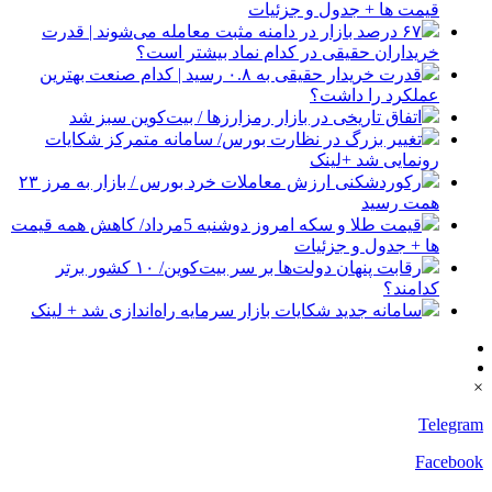
قیمت ها + جدول و جزئیات
۶۷ درصد بازار در دامنه مثبت معامله می‌شوند | قدرت
خریداران حقیقی در کدام نماد بیشتر است؟
قدرت خریدار حقیقی به ۰.۸ رسید | کدام صنعت بهترین
عملکرد را داشت؟
اتفاق تاریخی در بازار رمزارزها / بیت‌کوین سبز شد
تغییر بزرگ در نظارت بورس/ سامانه متمرکز شکایات
رونمایی شد +لینک
رکوردشکنی ارزش معاملات خرد بورس / بازار به مرز ۲۳
همت رسید
قیمت طلا و سکه امروز دوشنبه 5مرداد/ کاهش همه قیمت
ها + جدول و جزئیات
رقابت پنهان دولت‌ها بر سر بیت‌کوین/ ۱۰ کشور برتر
کدامند؟
سامانه جدید شکایات بازار سرمایه راه‌اندازی شد + لینک
×
Telegram
Facebook