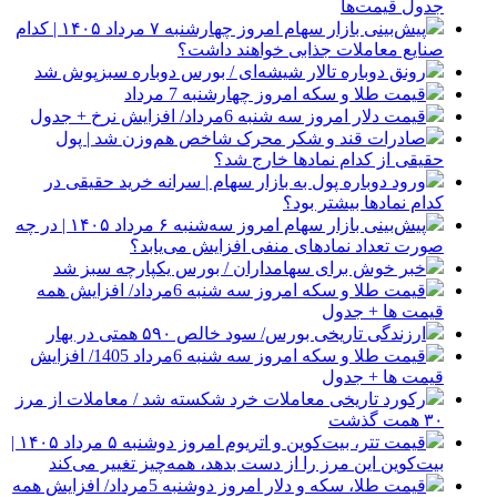
جدول قیمت‌ها
پیش‌بینی بازار سهام امروز چهارشنبه ۷ مرداد ۱۴۰۵ | کدام
صنایع معاملات جذابی خواهند داشت؟
رونق دوباره تالار شیشه‌ای / بورس دوباره سبزپوش شد
قیمت طلا و سکه امروز چهارشنبه 7 مرداد
قیمت دلار امروز سه شنبه 6مرداد/ افزایش نرخ + جدول
صادرات قند و شکر محرک شاخص هم‌وزن شد | پول
حقیقی از کدام نماد‌ها خارج شد؟
ورود دوباره پول به بازار سهام | سرانه خرید حقیقی در
کدام نماد‌ها بیشتر بود؟
پیش‌بینی بازار سهام امروز سه‌شنبه ۶ مرداد ۱۴۰۵ | در چه
صورت تعداد نماد‌های منفی افزایش می‌یابد؟
خبر خوش برای سهامداران / بورس یکپارچه سبز شد
قیمت طلا و سکه امروز سه شنبه 6مرداد/ افزایش همه
قیمت ها + جدول
ارزندگی تاریخی بورس/ سود خالص ۵۹۰ همتی در بهار
قیمت طلا و سکه امروز سه شنبه 6مرداد 1405/ افزایش
قیمت ها + جدول
رکورد تاریخی معاملات خرد شکسته شد / معاملات از مرز
۳۰ همت گذشت
قیمت تتر، بیت‌کوین و اتریوم امروز دوشنبه ۵ مرداد ۱۴۰۵ |
بیت‌کوین این مرز را از دست بدهد، همه‌چیز تغییر می‌کند
قیمت طلا، سکه و دلار امروز دوشنبه 5مرداد/ افزایش همه