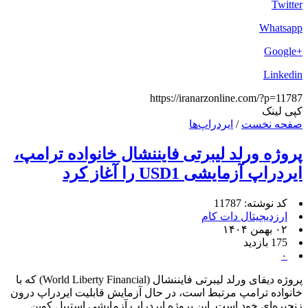
Twitter
Whatsapp
+Google
Linkedin
https://iranarzonline.com/?p=11787
کپی لینک
صفحه نخست
/
ایردراپ‌ها
پروژه ورلد لیبرتی فایننشال خانواده ترامپ،
ایردراپ آزمایشی USD1 را آغاز کرد
کد نوشته: 11787
ارزدیجیتال دات کام
۰۲ بهمن ۱۴۰۴
175 بازدید
۰
پروژه دیفای ورلد لیبرتی فایننشال (World Liberty Financial) که با
خانواده ترامپ مرتبط است، در حال آزمایش قابلیت ایردراپ درون
زنجیره‌ای خود است. این پروژه ایردراپ آزمایشی استیبل کوین