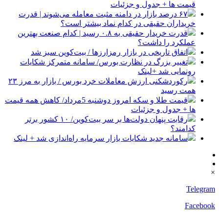
قیمت ها + جدول و جزئیات
۶۷ درصد بازار در دامنه مثبت معامله می‌شوند | قدرت
خریداران حقیقی در کدام نماد بیشتر است؟
قدرت خریدار حقیقی به ۰.۸ رسید | کدام صنعت بهترین
عملکرد را داشت؟
اتفاق تاریخی در بازار رمزارزها / بیت‌کوین سبز شد
تغییر بزرگ در نظارت بورس/ سامانه متمرکز شکایات
رونمایی شد +لینک
رکوردشکنی ارزش معاملات خرد بورس / بازار به مرز ۲۳
همت رسید
قیمت طلا و سکه امروز دوشنبه 5مرداد/ کاهش همه قیمت
ها + جدول و جزئیات
رقابت پنهان دولت‌ها بر سر بیت‌کوین/ ۱۰ کشور برتر
کدامند؟
سامانه جدید شکایات بازار سرمایه راه‌اندازی شد + لینک
×
Telegram
Facebook