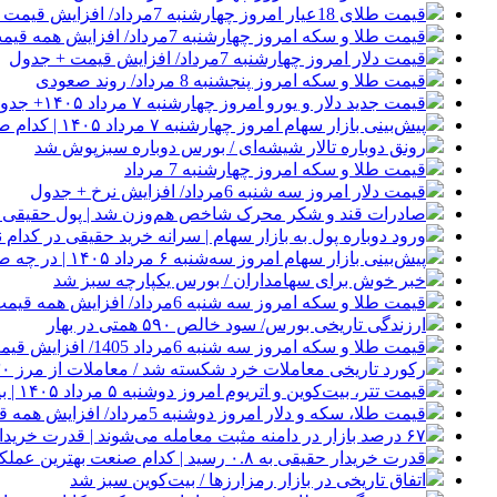
قیمت طلای 18عیار امروز چهارشنبه 7مرداد/ افزایش قیمت + جدول
قیمت طلا و سکه امروز چهارشنبه 7مرداد/ افزایش همه قیمت ها + جدول و جزئیات
قیمت دلار امروز چهارشنبه 7مرداد/ افزایش قیمت + جدول
قیمت طلا و سکه امروز پنجشنبه 8 مرداد/ روند صعودی
قیمت جدید دلار و یورو امروز چهارشنبه ۷ مرداد ۱۴۰۵+ جدول قیمت‌ها
پیش‌بینی بازار سهام امروز چهارشنبه ۷ مرداد ۱۴۰۵ | کدام صنایع معاملات جذابی خواهند داشت؟
رونق دوباره تالار شیشه‌ای / بورس دوباره سبزپوش شد
قیمت طلا و سکه امروز چهارشنبه 7 مرداد
قیمت دلار امروز سه شنبه 6مرداد/ افزایش نرخ + جدول
صادرات قند و شکر محرک شاخص هم‌وزن شد | پول حقیقی از 
ورود دوباره پول به بازار سهام | سرانه خرید حقیقی در کدام نم
پیش‌بینی بازار سهام امروز سه‌شنبه ۶ مرداد ۱۴۰۵ | در چه صورت تعداد نماد‌های منفی افزایش می‌یابد؟
خبر خوش برای سهامداران / بورس یکپارچه سبز شد
قیمت طلا و سکه امروز سه شنبه 6مرداد/ افزایش همه قیمت ها + جدول
ارزندگی تاریخی بورس/ سود خالص ۵۹۰ همتی در بهار
قیمت طلا و سکه امروز سه شنبه 6مرداد 1405/ افزایش قیمت ها + جدول
رکورد تاریخی معاملات خرد شکسته شد / معاملات از مرز ۳۰ همت گذشت
قیمت تتر، بیت‌کوین و اتریوم امروز دوشنبه ۵ مرداد ۱۴۰۵ | بیت‌کوین این مرز را از دست بدهد، همه‌چیز تغییر می‌کند
قیمت طلا، سکه و دلار امروز دوشنبه 5مرداد/ افزایش همه قیمت ها + جدول و جزئیات
۶۷ درصد بازار در دامنه مثبت معامله می‌شوند | قدرت خریداران حقیقی در کدام نماد بیشتر است؟
قدرت خریدار حقیقی به ۰.۸ رسید | کدام صنعت بهترین عملکرد را داشت؟
اتفاق تاریخی در بازار رمزارزها / بیت‌کوین سبز شد