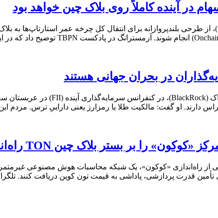
 در آینده کاملاً روی بلاک چین خواهد بود
مدیرعامل کوین‌بیس (Coinbase)، برایان آرمسترانگ (Brian Armstrong)، از طرحی بلندپروازانه برای انتقال 
یه‌گذاران در بحران جهانی هستند
لری فینک (Larry Fink)، مدیرعامل شرکت س
 دارند. او گفت: مالکیت طلا یا رمزارز یعنی داراییِ ترس. مردم این د
 بر بستر بلاک چین TON راه‌اندازی می‌کند
ی تأمین قدرت پردازشی، پاداشی به قیمت تون کوین دریافت کنند. تلگرام