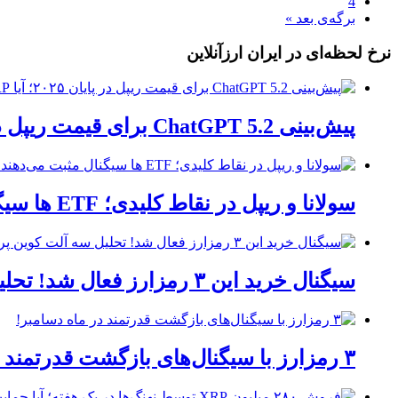
4
برگه‌ی بعد »
نرخ لحظه‌ای در ایران ارزآنلاین
پیش‌بینی ChatGPT 5.2 برای قیمت ریپل در پایان ۲۰۲۵؛ آیا XRP آماده صعود است؟
سولانا و ریپل در نقاط کلیدی؛ ETF ها سیگنال مثبت می‌دهند!
سیگنال خرید این ۳ رمزارز فعال شد! تحلیل سه آلت کوین پرپتانسیل
۳ رمزارز با سیگنال‌های بازگشت قدرتمند در ماه دسامبر!