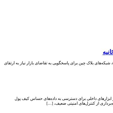
کت بزرگ خدمات مالی استرایپ (Stripe) در گزارش سالانه خود پیش‌بینی کرد که با ظهور و گسترش عوامل هوش مصنوعی (AI Agents)، شبکه‌های بلاک چین برای پاسخگویی به تقاضای بازار نیاز به ارتقای
بی‌تی (ZachXBT)، محقق معروف حوزه بلاک چین، در گزارشی جنجالی مدعی شد که برخی از کارکنان شرکت اکسیوم (Axiom) از ابزارهای داخلی برای دسترسی به داده‌های حساس کیف پول