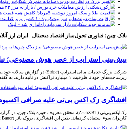
تغییر بزرگ در نظارت بورس/ سامانه متمرکز شکایات رونمای
رکوردشکنی ارزش معاملات خرد بورس / بازار به مرز ۲۳ همت رسید
قیمت طلا و سکه امروز دوشنبه 5مرداد/ کاهش همه قیمت ها + جدول و جزئیات
رقابت پنهان دولت‌ها بر سر بیت‌کوین/ ۱۰ کشور برتر کدامند؟
سامانه جدید شکایات بازار سرمایه راه‌اندازی شد + لینک
بلاک چین؛ فناوری تحول‌ساز اقتصاد دیجیتال | ایران ارز آنلای
پیش‌بینی استرایپ از عصر هوش مصنوعی؛ نیاز بلاک چین‌ها به پ
زیرساخت‌های خود تا ظرفیت ۱ میلیارد تراکنش در ثانیه دارند. به گفته مدیران این شرکت، بلاک چین‌ها در آینده نزدیک به بستر […]
افشاگری زک اکس بی‌تی علیه صرافی اکسیوم؛ ا
کاربران سوء استفاده کرده‌اند. طبق این افشاگری، بروک بائر (Broox Bauer)، مدیر ارشد توسعه کسب‌وکار این شرکت، متهم است که با بهره‌برداری از کنترل‌های امنیتی ضعیف، […]