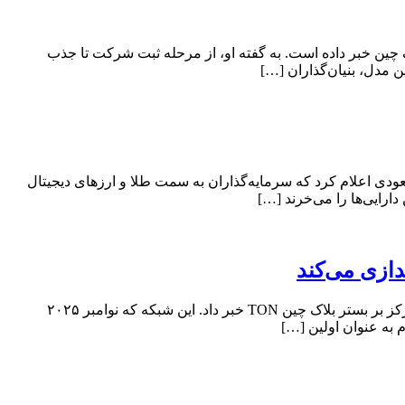
کل چرخه عمر استارتاپ‌ها به بلاک چین خبر داده است. به گفته او، از مرحله ثبت شرکت تا جذب
رمایه‌گذاری بزرگ بلک‌راک (BlackRock)، در کنفرانس سرمایه‌گذاری آینده (FII) در عربستان سعودی اعلام کرد که سرمایه‌گذاران به سمت طلا و ارزهای دیجیتال
ارایی‌ها را می‌خرند […]
پاول دوروف، مدیرعامل تلگرام، در کنفرانس بلاک چین لایف ۲۰۲۵ دبی از راه‌اندازی «کوکون»، یک شبکه محاسبات هوش مصنوعی غیرمتمرکز بر بستر بلاک چین TON خبر داد. این شبکه که نوامبر ۲۰۲۵
 به عنوان اولین […]