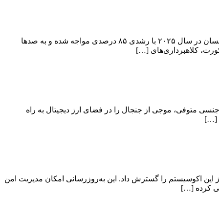
گزارش جدید شرکت تحلیل بلاک چین چین‌الیسیس (Chainalysis) نشان می‌دهد که استفاده از ارز دیجیتال در فعالیت‌های مشکوک به قاچاق انسان در سال ۲۰۲۵ با رشدی ۸۵ درصدی مواجه شده و به صدها
اسناد وزارت دادگستری ایالات متحده (DOJ) در رابطه با پرونده جفری اپستین (Jeffrey Epstein)، قاچاقچی جنسی متوفی، موجی از جنجال را در فضای ارز دیجیتال به راه
Etherli)، رول‌آپ هوشمند سازگار با ماشین مجازی اتریوم (EVM) در تزوس (Tezos)، پشتیبانی خود از این اکوسیستم را گسترش داد. این به‌روزرسانی امکان مدیریت امن