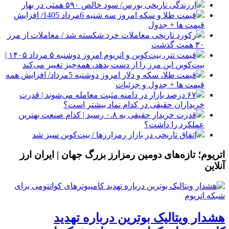
ارزندگی تاریخی بورس/ سود خالص ۵۹۰ همتی در بهار
قیمت طلا و سکه امروز سه شنبه 6مرداد 1405/ افزایش
قیمت ها + جدول
رکورد تاریخی معاملات خرد شکسته شد / معاملات از مرز
۳۰ همت گذشت
قیمت تتر، بیت‌کوین و اتریوم امروز دوشنبه ۵ مرداد ۱۴۰۵ |
بیت‌کوین این مرز را از دست بدهد، همه‌چیز تغییر می‌کند
قیمت طلا، سکه و دلار امروز دوشنبه 5مرداد/ افزایش همه
قیمت ها + جدول و جزئیات
۶۷ درصد بازار در دامنه مثبت معامله می‌شوند | قدرت
خریداران حقیقی در کدام نماد بیشتر است؟
قدرت خریدار حقیقی به ۰.۸ رسید | کدام صنعت بهترین
عملکرد را داشت؟
اتفاق تاریخی در بازار رمزارزها / بیت‌کوین سبز شد
اتریوم؛ تازه‌های دومین رمزارز بزرگ جهان | ایران ارز
آنلاین
هشدار ویتالیک بوترین درباره تهدید