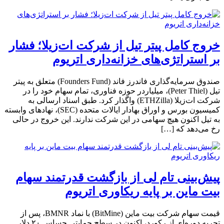
خروج کامل پیتر تیل از شرکت ات‌زیلا؛ فشار
بر استراتژی‌های خزانه‌داری اتریوم
صندوق سرمایه‌گذاری فاندرز فاند (Founders Fund) متعلق به پیتر
تیل (Peter Thiel)، میلیاردر حوزه فناوری، تمام سهام خود را در
شرکت ات‌زیلا (ETHZilla) واگذار کرد. طبق اسناد ارسالی به
کمیسیون بورس و اوراق بهادار ایالات متحده (SEC)، نهادهای وابسته
به تیل اکنون هیچ سهامی در این شرکت ندارند. این خروج در حالی
رخ می‌دهد که […]
پیش‌بینی تام لی از بازگشت قدرتمند سهام
بیت ماین بر پایه ریکاوری اتریوم
قیمت سهام شرکت بیت ماین (BitMine) با نماد BMNR، پس از
تجربه‌ دوره‌ای از رکورد، اکنون در سطح حمایتی حساس ۲۰ دلار