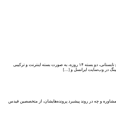
ایرانسل، همزمان با سفرهای تابستانی، بسته‌های ویژه رومینگ بین‌الملل را با تخفیف برای مقصدهای پرطرفدار خارجی ارائه داد. در این طرح تابستانی، دو بسته ۱۴ روزه، به صورت بسته اینترنت و ترکیبی
ینگ در وب‌سایت ایرانسل و […]
زه مهاجرت بپردازیم که متقاضیان در طول ۱۰ سال گذشته، چه در جلسات مشاوره و چه در روند پیشبرد پرونده‌هایشان، از متخصصین فیدس