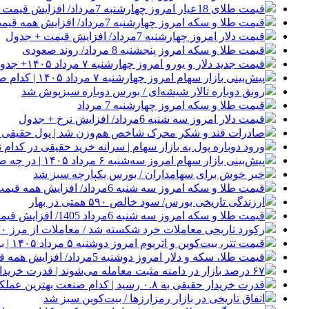
قیمت طلای 18عیار امروز چهارشنبه 7مرداد/ افزایش قیمت + جدول
قیمت طلا و سکه امروز چهارشنبه 7مرداد/ افزایش همه قیمت ها + جدول و جزئیات
قیمت دلار امروز چهارشنبه 7مرداد/ افزایش قیمت + جدول
قیمت طلا و سکه امروز پنجشنبه 8 مرداد/ روند صعودی
قیمت جدید دلار و یورو امروز چهارشنبه ۷ مرداد ۱۴۰۵+ جدول قیمت‌ها
پیش‌بینی بازار سهام امروز چهارشنبه ۷ مرداد ۱۴۰۵ | کدام صنایع معاملات جذابی خواهند داشت؟
رونق دوباره تالار شیشه‌ای / بورس دوباره سبزپوش شد
قیمت طلا و سکه امروز چهارشنبه 7 مرداد
قیمت دلار امروز سه شنبه 6مرداد/ افزایش نرخ + جدول
صادرات قند و شکر محرک شاخص هم‌وزن شد | پول حقیقی از 
ورود دوباره پول به بازار سهام | سرانه خرید حقیقی در کدام نم
پیش‌بینی بازار سهام امروز سه‌شنبه ۶ مرداد ۱۴۰۵ | در چه صورت تعداد نماد‌های منفی افزایش می‌یابد؟
خبر خوش برای سهامداران / بورس یکپارچه سبز شد
قیمت طلا و سکه امروز سه شنبه 6مرداد/ افزایش همه قیمت ها + جدول
ارزندگی تاریخی بورس/ سود خالص ۵۹۰ همتی در بهار
قیمت طلا و سکه امروز سه شنبه 6مرداد 1405/ افزایش قیمت ها + جدول
رکورد تاریخی معاملات خرد شکسته شد / معاملات از مرز ۳۰ همت گذشت
قیمت تتر، بیت‌کوین و اتریوم امروز دوشنبه ۵ مرداد ۱۴۰۵ | بیت‌کوین این مرز را از دست بدهد، همه‌چیز تغییر می‌کند
قیمت طلا، سکه و دلار امروز دوشنبه 5مرداد/ افزایش همه قیمت ها + جدول و جزئیات
۶۷ درصد بازار در دامنه مثبت معامله می‌شوند | قدرت خریداران حقیقی در کدام نماد بیشتر است؟
قدرت خریدار حقیقی به ۰.۸ رسید | کدام صنعت بهترین عملکرد را داشت؟
اتفاق تاریخی در بازار رمزارزها / بیت‌کوین سبز شد