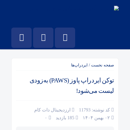
صفحه نخست
/
ایردراپ‌ها
توکن ایردراپ پاوز (PAWS) به‌زودی
لیست می‌شود!
کد نوشته: 11793
ارزدیجیتال دات کام
۰۲ بهمن ۱۴۰۴
185 بازدید
۰