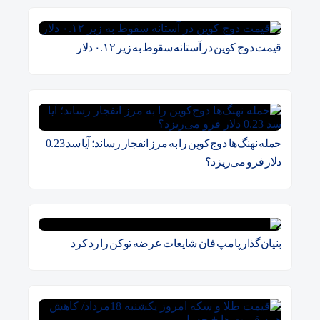
قیمت دوج کوین در آستانه سقوط به زیر ۰.۱۲ دلار
حمله نهنگ‌ها دوج‌کوین را به مرز انفجار رساند؛ آیا سد 0.23
دلار فرو می‌ریزد؟
بنیان‌گذار پامپ فان شایعات عرضه توکن را رد کرد