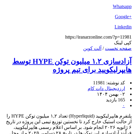
Whatsapp
+Google
Linkedin
https://iranarzonline.com/?p=11981
کپی لینک
صفحه نخست
/
آلت کوین
آزادسازی ۱.۲ میلیون توکن HYPE توسط
هایپرلیکویید برای تیم پروژه
کد نوشته: 11981
ارزدیجیتال دات کام
۰۲ بهمن ۱۴۰۴
165 بازدید
۰
پلتفرم هایپرلیکویید (Hyperliquid) تعداد ۱,۲ میلیون توکن HYPE را
از حالت استیک خارج کرد تا نخستین توزیع تیمی این پروژه در تاریخ
۶ ژانویه ۲۰۲۶ انجام شود. بر اساس اعلام رسمی هایپرلیکویید،
فرآیند آزاد‌سازی این توکن‌ها در تاریخ ۲۸ دسامبر ۲۰۲۵ و از محل