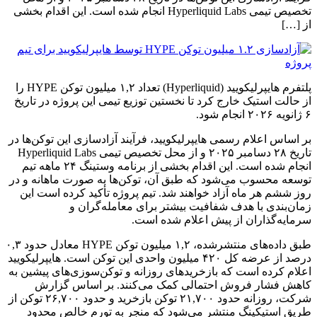
تخصیص تیمی Hyperliquid Labs انجام شده است. این اقدام بخشی
از […]
پلتفرم هایپرلیکویید (Hyperliquid) تعداد ۱,۲ میلیون توکن HYPE را
از حالت استیک خارج کرد تا نخستین توزیع تیمی این پروژه در تاریخ
۶ ژانویه ۲۰۲۶ انجام شود.
بر اساس اعلام رسمی هایپرلیکویید، فرآیند آزاد‌سازی این توکن‌ها در
تاریخ ۲۸ دسامبر ۲۰۲۵ و از محل تخصیص تیمی Hyperliquid Labs
انجام شده است. این اقدام بخشی از برنامه وستینگ ۲۴ ماهه تیم
توسعه محسوب می‌شود که طبق آن، توکن‌ها به صورت ماهانه و در
روز ششم هر ماه آزاد خواهند شد. تیم پروژه تأکید کرده است این
زمان‌بندی با هدف شفافیت بیشتر برای معامله‌گران و
سرمایه‌گذاران از پیش اعلام شده است.
طبق داده‌های منتشرشده، ۱,۲ میلیون توکن HYPE معادل حدود ۰,۳
درصد از عرضه کل ۴۲۰ میلیون واحدی این توکن است. هایپرلیکویید
اعلام کرده است که بازخریدهای روزانه و توکن‌سوزی‌های پیشین به
کاهش فشار فروش احتمالی کمک می‌کنند. بر اساس گزارش
شرکت، روزانه حدود ۲۱,۷۰۰ توکن بازخرید و حدود ۲۶,۷۰۰ توکن از
طریق استیکینگ منتشر می‌شود که منجر به تورم خالص محدود