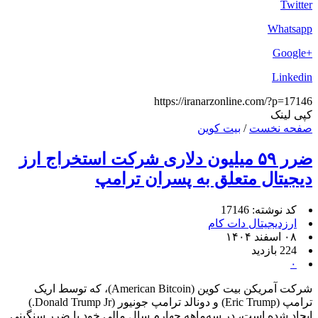
Twitter
Whatsapp
+Google
Linkedin
https://iranarzonline.com/?p=17146
کپی لینک
صفحه نخست
/
بیت کوین
ضرر ۵۹ میلیون دلاری شرکت استخراج ارز
دیجیتال متعلق به پسران ترامپ
کد نوشته: 17146
ارزدیجیتال دات کام
۰۸ اسفند ۱۴۰۴
224 بازدید
۰
شرکت آمریکن بیت کوین (American Bitcoin)، که توسط اریک
ترامپ (Eric Trump) و دونالد ترامپ جونیور (Donald Trump Jr.)
ایجاد شده است، در سه‌ماهه چهارم سال مالی خود با ضرر سنگینی