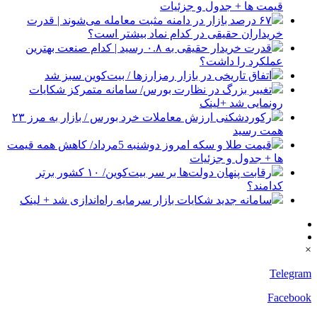
قیمت ها + جدول و جزئیات
۶۷ درصد بازار در دامنه مثبت معامله می‌شوند | قدرت
خریداران حقیقی در کدام نماد بیشتر است؟
قدرت خریدار حقیقی به ۰.۸ رسید | کدام صنعت بهترین
عملکرد را داشت؟
اتفاق تاریخی در بازار رمزارزها / بیت‌کوین سبز شد
تغییر بزرگ در نظارت بورس/ سامانه متمرکز شکایات
رونمایی شد +لینک
رکوردشکنی ارزش معاملات خرد بورس / بازار به مرز ۲۳
همت رسید
قیمت طلا و سکه امروز دوشنبه 5مرداد/ کاهش همه قیمت
ها + جدول و جزئیات
رقابت پنهان دولت‌ها بر سر بیت‌کوین/ ۱۰ کشور برتر
کدامند؟
سامانه جدید شکایات بازار سرمایه راه‌اندازی شد + لینک
×
Telegram
Facebook