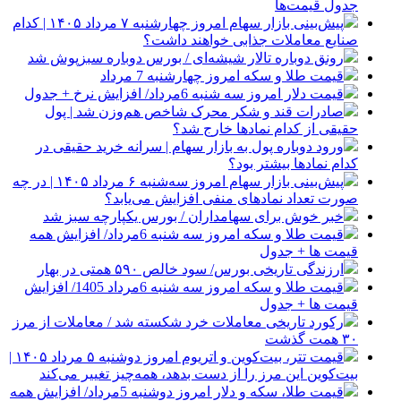
جدول قیمت‌ها
پیش‌بینی بازار سهام امروز چهارشنبه ۷ مرداد ۱۴۰۵ | کدام
صنایع معاملات جذابی خواهند داشت؟
رونق دوباره تالار شیشه‌ای / بورس دوباره سبزپوش شد
قیمت طلا و سکه امروز چهارشنبه 7 مرداد
قیمت دلار امروز سه شنبه 6مرداد/ افزایش نرخ + جدول
صادرات قند و شکر محرک شاخص هم‌وزن شد | پول
حقیقی از کدام نماد‌ها خارج شد؟
ورود دوباره پول به بازار سهام | سرانه خرید حقیقی در
کدام نماد‌ها بیشتر بود؟
پیش‌بینی بازار سهام امروز سه‌شنبه ۶ مرداد ۱۴۰۵ | در چه
صورت تعداد نماد‌های منفی افزایش می‌یابد؟
خبر خوش برای سهامداران / بورس یکپارچه سبز شد
قیمت طلا و سکه امروز سه شنبه 6مرداد/ افزایش همه
قیمت ها + جدول
ارزندگی تاریخی بورس/ سود خالص ۵۹۰ همتی در بهار
قیمت طلا و سکه امروز سه شنبه 6مرداد 1405/ افزایش
قیمت ها + جدول
رکورد تاریخی معاملات خرد شکسته شد / معاملات از مرز
۳۰ همت گذشت
قیمت تتر، بیت‌کوین و اتریوم امروز دوشنبه ۵ مرداد ۱۴۰۵ |
بیت‌کوین این مرز را از دست بدهد، همه‌چیز تغییر می‌کند
قیمت طلا، سکه و دلار امروز دوشنبه 5مرداد/ افزایش همه