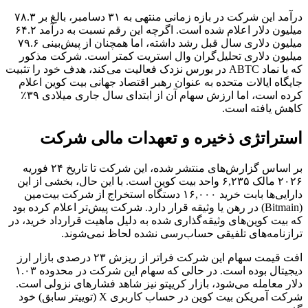
درآمد این شرکت در بازه زمانی منتهی به ۳۱ دسامبر، بالغ بر ۷۸.۳
میلیون دلار اعلام شده است. اگرچه این رقم نسبت به درآمد ۶۴.۲
میلیون دلاری سال قبل رشد داشته، اما همچنان از پیش‌بینی ۷۹.۶
میلیون دلاری تحلیل‌گران وال استریت کمتر است. شرکت مذکور
که با نماد ABTC در بورس نزدک فعالیت می‌کند، هدف خود را تثبیت
جایگاه ایالات متحده به عنوان رهبر اقتصاد جهانی بیت کوین اعلام
کرده است، اما ارزش سهام آن از ابتدای سال جاری میلادی ۳۹٪
کاهش یافته است.
استراتژی ذخیره و تعهدات مالی شرکت
بر اساس گزارش‌های منتشر شده، این شرکت تا تاریخ ۲۴ فوریه
۲۰۲۶ مالک ۶,۲۳۵ واحد بیت کوین است. با این حال، بخشی از این
دارایی‌ها بابت خرید ۱۶,۰۰۰ دستگاه استخراج از شرکت بیت‌مین
(Bitmain) در رهن یا وثیقه قرار دارد. شرکت پیش‌تر اعلام کرده بود
که بیت کوین‌های وثیقه‌گذاری شده به دلیل ماهیت قرارداد خرید، در
ترازنامه‌های تلفیقی حساب‌رسی نشده لحاظ نمی‌شوند.
افت قیمت سهام این شرکت فراتر از ریزش ۲۳ درصدی بازار ارز
دیجیتال بوده است. در حالی که سهام این شرکت در محدوده ۱.۰۳
دلار معامله می‌شود، بازار کریپتو نیز شاهد فشارهای نزولی است.
شرکت آمریکن بیت کوین در حساب کاربری X (توییتر سابق) خود