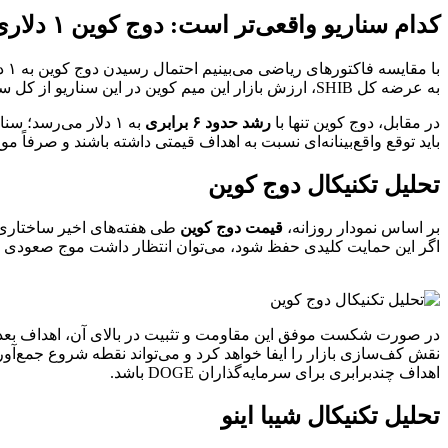
کدام سناریو واقعی‌تر است: دوج کوین ۱ دلاری یا شیبا اینو ۰.۰۱ دلاری؟
با مقایسه فاکتورهای ریاضی می‌بینیم احتمال رسیدن دوج کوین به ۱ دلار بسیار منطقی‌تر از هدف خیالی ۰.۰۱ دلار برای شیبا اینو است. شیبا اینو برای رسیدن به ۰.۰۱ دلار به
به عرضه کل SHIB، ارزش بازار این میم کوین در این سناریو از کل سرمایه بازار کریپتو فراتر خواهد رفت.
در مقابل، دوج کوین تنها با
رشد حدود ۶ برابری
به ۱ دلار می‌رسد؛ 
باید توقع واقع‌بینانه‌ای نسبت به اهداف قیمتی داشته باشند و صرفاً موج
تحلیل تکنیکال دوج کوین
بر اساس نمودار روزانه،
قیمت دوج کوین
طی هفته‌های اخیر ساختاری ر
اگر این حمایت کلیدی حفظ شود، می‌توان انتظار داشت موج صعودی 
در صورت شکست موفق این مقاومت و تثبیت در بالای آن، اهداف بع
نقش کف‌سازی بازار را ایفا خواهد کرد و می‌تواند نقطه شروع جمع‌آ
اهداف چندبرابری برای سرمایه‌گذاران DOGE باشد.
تحلیل تکنیکال شیبا اینو