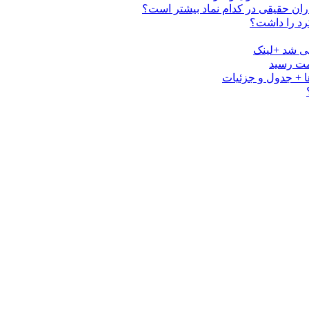
ی شد +لینک