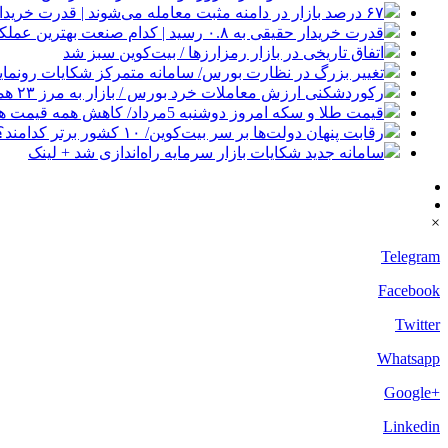
۶۷ درصد بازار در دامنه مثبت معامله می‌شوند | قدرت خریداران حقیقی در کدام نماد بیشتر است؟
قدرت خریدار حقیقی به ۰.۸ رسید | کدام صنعت بهترین عملکرد را داشت؟
اتفاق تاریخی در بازار رمزارزها / بیت‌کوین سبز شد
تغییر بزرگ در نظارت بورس/ سامانه متمرکز شکایات رونمای
رکوردشکنی ارزش معاملات خرد بورس / بازار به مرز ۲۳ همت رسید
قیمت طلا و سکه امروز دوشنبه 5مرداد/ کاهش همه قیمت ها + جدول و جزئیات
رقابت پنهان دولت‌ها بر سر بیت‌کوین/ ۱۰ کشور برتر کدامند؟
سامانه جدید شکایات بازار سرمایه راه‌اندازی شد + لینک
×
Telegram
Facebook
Twitter
Whatsapp
+Google
Linkedin