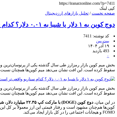
https://iranarzonline.com/?p=7411
کپی لینک
صفحه نخست
/
تحلیل بازارهای ارزدیجیتال
دوج کوین به ۱ دلار یا شیبا به ۰.۰۱ دلار؟ کدام سناریو واقعی‌تر است؟ تحلیل DOGE و SHIB
کد نوشته: 7411
بیت پین
۱۹ آذر ۱۴۰۴
493 بازدید
۰
سقوط کرده است. این افت نشان می‌دهد میم کوین‌ها همچنان نسبت به
سقوط کرده است. این افت نشان می‌دهد میم کوین‌ها همچنان نسبت به
در این میان،
دوج کوین (DOGE) با مارکت کپ ۲۲.۳۵ میلیارد دلار، شیبا اینو (SHIB) با ۵.۰۷ میلیارد دلار و پپه (PEPE) با ۲.۰۵ میلیارد دلار
FOMO و هیجانات اجتماعی را در کل بازار ایجاد می‌کند.