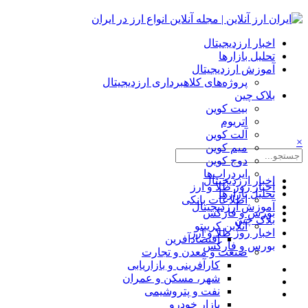
اخبار ارزدیجیتال
تحلیل بازارها
آموزش ارزدیجیتال
پروژه‌های کلاهبرداری ارزدیجیتال
بلاک چین
بیت کوین
اتریوم
آلت کوین
×
میم کوین‌
دوج کوین
ایردراپ‌ها
اخبار ارزدیجیتال
اخبار روز طلا و ارز
تحلیل بازارها
اطلاعات بانکی
آموزش ارزدیجیتال
بورس و فارکس
بلاک چین
آنلاین کریپتو
اخبار روز طلا و ارز
اقتصادآفرین
بورس و فارکس
صنعت و معدن و تجارت
کارآفرینی و بازاریابی
شهر، مسکن و عمران
نفت و پتروشیمی
بازار خودرو