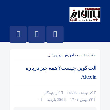
صفحه نخست
/
آموزش ارزدیجیتال
آلت کوین چیست؟ همه چیز درباره
Altcoin
کد نوشته: 14595
کریپتونگار
۲۲ بهمن ۱۴۰۴
204 بازدید
۰