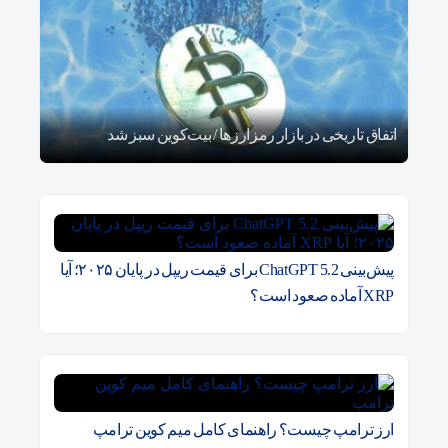
قیمت تتر، بیت‌کوین و اتریوم امروز دوشنبه ۵ مرداد ۱۴۰۵ |
اتفاق تاریخی در بازار رمزارزها / بیت‌کوین سبز شد
کدام
پیش‌بینی ChatGPT 5.2 برای قیمت ریپل در پایان ۲۰۲۵؛ آیا
XRP آماده صعود است؟
ارز ترامپ چیست؟ راهنمای کامل میم کوین ترامپ