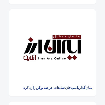
بنیان‌گذار پامپ فان شایعات عرضه توکن را رد کرد