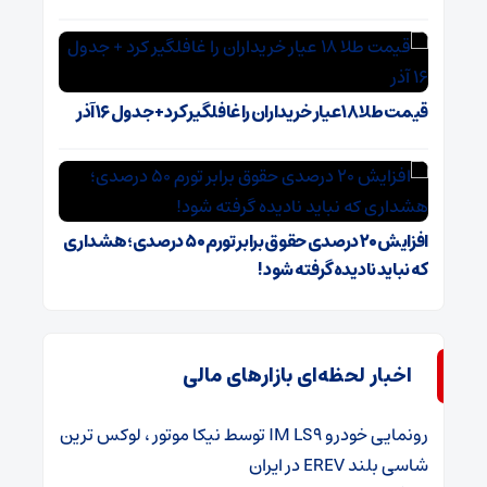
قیمت طلا ۱۸ عیار خریداران را غافلگیر کرد + جدول ۱۶ آذر
افزایش ۲۰ درصدی حقوق برابر تورم ۵۰ درصدی؛ هشداری
که نباید نادیده گرفته شود!
اخبار لحظه‌ای بازارهای مالی
رونمایی خودرو IM LS9 توسط نیکا موتور ، لوکس ترین
شاسی بلند EREV در ایران