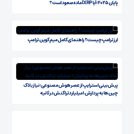
پایان ۲۰۲۵؛ آیا XRP آماده صعود است؟
ارز ترامپ چیست؟ راهنمای کامل میم کوین ترامپ
پیش‌بینی استرایپ از عصر هوش مصنوعی؛ نیاز بلاک
چین‌ها به پردازش ۱ میلیارد تراکنش در ثانیه