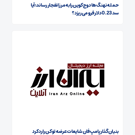
حمله نهنگ‌ها دوج‌کوین را به مرز انفجار رساند؛ آیا
سد 0.23 دلار فرو می‌ریزد؟
بنیان‌گذار پامپ فان شایعات عرضه توکن را رد کرد