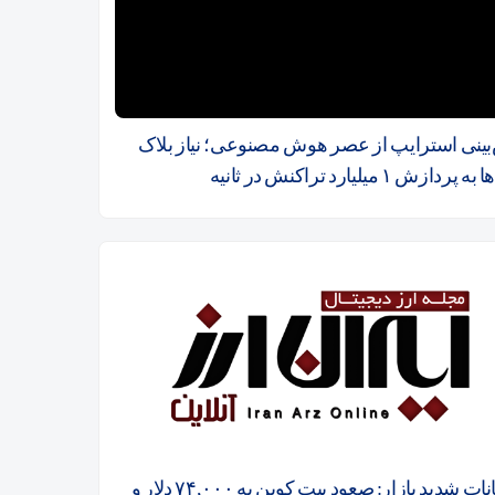
بینی استرایپ از عصر هوش مصنوعی؛ نیاز بلاک
پردازش ۱ میلیارد تراکنش در ثانیه
نوسانات شدید بازار: صعود بیت کوین به ۷۴,۰۰۰ دلار و