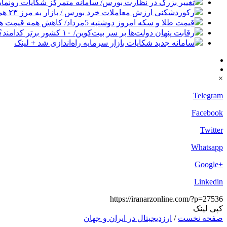
تغییر بزرگ در نظارت بورس/ سامانه متمرکز شکایات رونمای
رکوردشکنی ارزش معاملات خرد بورس / بازار به مرز ۲۳ همت رسید
قیمت طلا و سکه امروز دوشنبه 5مرداد/ کاهش همه قیمت ها + جدول و جزئیات
رقابت پنهان دولت‌ها بر سر بیت‌کوین/ ۱۰ کشور برتر کدامند؟
سامانه جدید شکایات بازار سرمایه راه‌اندازی شد + لینک
×
Telegram
Facebook
Twitter
Whatsapp
+Google
Linkedin
https://iranarzonline.com/?p=27536
کپی لینک
صفحه نخست
/
ارزدیجیتال در ایران و جهان