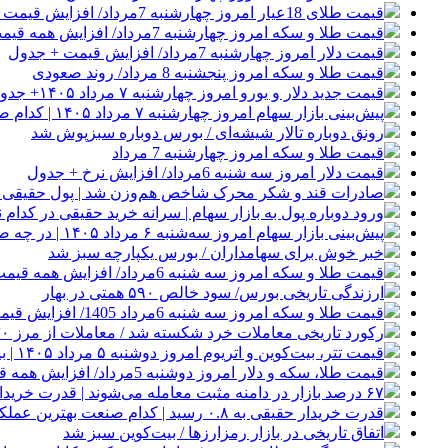
قیمت طلای 18عیار امروز چهارشنبه 7مرداد/ افزایش قیمت + جدول
قیمت طلا و سکه امروز چهارشنبه 7مرداد/ افزایش همه قیمت ها + جدول و جزئیات
قیمت دلار امروز چهارشنبه 7مرداد/ افزایش قیمت + جدول
قیمت طلا و سکه امروز پنجشنبه 8 مرداد/ روند صعودی
قیمت جدید دلار و یورو امروز چهارشنبه ۷ مرداد ۱۴۰۵+ جدول قیمت‌ها
پیش‌بینی بازار سهام امروز چهارشنبه ۷ مرداد ۱۴۰۵ | کدام صنایع معاملات جذابی خواهند داشت؟
رونق دوباره تالار شیشه‌ای / بورس دوباره سبزپوش شد
قیمت طلا و سکه امروز چهارشنبه 7 مرداد
قیمت دلار امروز سه شنبه 6مرداد/ افزایش نرخ + جدول
صادرات قند و شکر محرک شاخص هم‌وزن شد | پول حقیقی از 
ورود دوباره پول به بازار سهام | سرانه خرید حقیقی در کدام نم
پیش‌بینی بازار سهام امروز سه‌شنبه ۶ مرداد ۱۴۰۵ | در چه صورت تعداد نماد‌های منفی افزایش می‌یابد؟
خبر خوش برای سهامداران / بورس یکپارچه سبز شد
قیمت طلا و سکه امروز سه شنبه 6مرداد/ افزایش همه قیمت ها + جدول
ارزندگی تاریخی بورس/ سود خالص ۵۹۰ همتی در بهار
قیمت طلا و سکه امروز سه شنبه 6مرداد 1405/ افزایش قیمت ها + جدول
رکورد تاریخی معاملات خرد شکسته شد / معاملات از مرز ۳۰ همت گذشت
قیمت تتر، بیت‌کوین و اتریوم امروز دوشنبه ۵ مرداد ۱۴۰۵ | بیت‌کوین این مرز را از دست بدهد، همه‌چیز تغییر می‌کند
قیمت طلا، سکه و دلار امروز دوشنبه 5مرداد/ افزایش همه قیمت ها + جدول و جزئیات
۶۷ درصد بازار در دامنه مثبت معامله می‌شوند | قدرت خریداران حقیقی در کدام نماد بیشتر است؟
قدرت خریدار حقیقی به ۰.۸ رسید | کدام صنعت بهترین عملکرد را داشت؟
اتفاق تاریخی در بازار رمزارزها / بیت‌کوین سبز شد