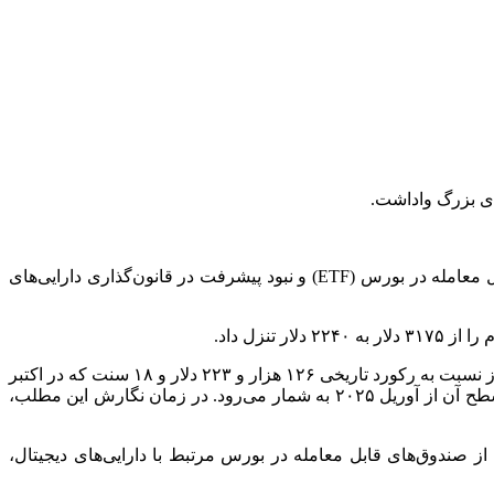
ای بزرگ واداشت.
به گزارش اقتصاد آنلاین به نقل از ایسنا، این بانک اعلام کرد که کاهش تمایل سرمایه‌گذاران، منفی شدن جریان سرمایه به صندوق‌های قابل معامله در بورس (ETF) و نبود پیشرفت در قانون‌گذاری دارایی‌های
بیت‌کوین آخرین بار با قیمت ۵۸ هزار و ۸۶۴ دلار و ۲۷ سنت معامله شد که پایین‌ترین سطح آن از سپتامبر ۲۰۲۴ محسوب می‌شود. این رمزارز نسبت به رکورد تاریخی ۱۲۶ هزار و ۲۲۳ دلار و ۱۸ سنت که در اکتبر
سال گذشته ثبت کرده بود، بیش از ۵۰ درصد افت کرده است. اتریوم نیز آخرین بار با قیمت ۱۵۸۵ دلار و ۶۳ سنت معامله شد که کمترین سطح آن از آوریل ۲۰۲۵ به شمار می‌رود. در زمان نگارش این مطلب،
نات بازار، تمرکز سرمایه‌گذاران بر عرضه‌ اولیه سهام (IPO) و ادامه خروج سرمایه از صندوق‌های قابل معامله در بورس مرتبط با دارایی‌های دیجیتال،