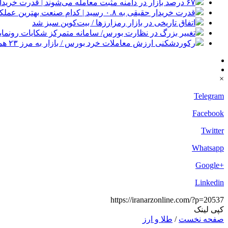
۶۷ درصد بازار در دامنه مثبت معامله می‌شوند | قدرت خریداران حقیقی در کدام نماد بیشتر است؟
قدرت خریدار حقیقی به ۰.۸ رسید | کدام صنعت بهترین عملکرد را داشت؟
اتفاق تاریخی در بازار رمزارزها / بیت‌کوین سبز شد
تغییر بزرگ در نظارت بورس/ سامانه متمرکز شکایات رونمای
رکوردشکنی ارزش معاملات خرد بورس / بازار به مرز ۲۳ همت رسید
×
Telegram
Facebook
Twitter
Whatsapp
+Google
Linkedin
https://iranarzonline.com/?p=20537
کپی لینک
صفحه نخست
/
طلا و ارز