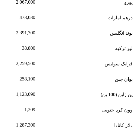
2,067,000
یورو
478,030
درهم امارات
2,391,300
پوند انگلیس
38,800
لیر ترکیه
2,259,500
فرانک سوئیس
258,100
یوان چین
1,123,090
ین ژاپن (100 ین)
1,209
وون کره جنوبی
1,287,300
دلار کانادا