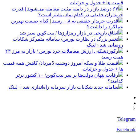
قیمت ها + جدول و جزئیات
۶۷ درصد بازار در دامنه مثبت معامله می‌شوند | قدرت
خریداران حقیقی در کدام نماد بیشتر است؟
قدرت خریدار حقیقی به ۰.۸ رسید | کدام صنعت بهترین
عملکرد را داشت؟
اتفاق تاریخی در بازار رمزارزها / بیت‌کوین سبز شد
تغییر بزرگ در نظارت بورس/ سامانه متمرکز شکایات
رونمایی شد +لینک
رکوردشکنی ارزش معاملات خرد بورس / بازار به مرز ۲۳
همت رسید
قیمت طلا و سکه امروز دوشنبه 5مرداد/ کاهش همه قیمت
ها + جدول و جزئیات
رقابت پنهان دولت‌ها بر سر بیت‌کوین/ ۱۰ کشور برتر
کدامند؟
سامانه جدید شکایات بازار سرمایه راه‌اندازی شد + لینک
×
Telegram
Facebook