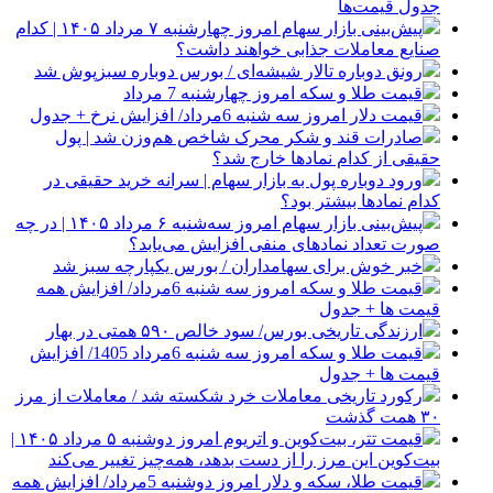
جدول قیمت‌ها
پیش‌بینی بازار سهام امروز چهارشنبه ۷ مرداد ۱۴۰۵ | کدام
صنایع معاملات جذابی خواهند داشت؟
رونق دوباره تالار شیشه‌ای / بورس دوباره سبزپوش شد
قیمت طلا و سکه امروز چهارشنبه 7 مرداد
قیمت دلار امروز سه شنبه 6مرداد/ افزایش نرخ + جدول
صادرات قند و شکر محرک شاخص هم‌وزن شد | پول
حقیقی از کدام نماد‌ها خارج شد؟
ورود دوباره پول به بازار سهام | سرانه خرید حقیقی در
کدام نماد‌ها بیشتر بود؟
پیش‌بینی بازار سهام امروز سه‌شنبه ۶ مرداد ۱۴۰۵ | در چه
صورت تعداد نماد‌های منفی افزایش می‌یابد؟
خبر خوش برای سهامداران / بورس یکپارچه سبز شد
قیمت طلا و سکه امروز سه شنبه 6مرداد/ افزایش همه
قیمت ها + جدول
ارزندگی تاریخی بورس/ سود خالص ۵۹۰ همتی در بهار
قیمت طلا و سکه امروز سه شنبه 6مرداد 1405/ افزایش
قیمت ها + جدول
رکورد تاریخی معاملات خرد شکسته شد / معاملات از مرز
۳۰ همت گذشت
قیمت تتر، بیت‌کوین و اتریوم امروز دوشنبه ۵ مرداد ۱۴۰۵ |
بیت‌کوین این مرز را از دست بدهد، همه‌چیز تغییر می‌کند
قیمت طلا، سکه و دلار امروز دوشنبه 5مرداد/ افزایش همه