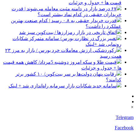
قیمت ها + جدول و جزئیات
۶۷ درصد بازار در دامنه مثبت معامله می‌شوند | قدرت
خریداران حقیقی در کدام نماد بیشتر است؟
قدرت خریدار حقیقی به ۰.۸ رسید | کدام صنعت بهترین
عملکرد را داشت؟
اتفاق تاریخی در بازار رمزارزها / بیت‌کوین سبز شد
تغییر بزرگ در نظارت بورس/ سامانه متمرکز شکایات
رونمایی شد +لینک
رکوردشکنی ارزش معاملات خرد بورس / بازار به مرز ۲۳
همت رسید
قیمت طلا و سکه امروز دوشنبه 5مرداد/ کاهش همه قیمت
ها + جدول و جزئیات
رقابت پنهان دولت‌ها بر سر بیت‌کوین/ ۱۰ کشور برتر
کدامند؟
سامانه جدید شکایات بازار سرمایه راه‌اندازی شد + لینک
×
Telegram
Facebook