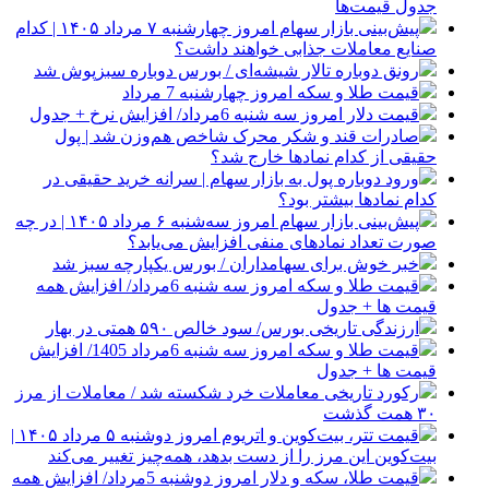
جدول قیمت‌ها
پیش‌بینی بازار سهام امروز چهارشنبه ۷ مرداد ۱۴۰۵ | کدام
صنایع معاملات جذابی خواهند داشت؟
رونق دوباره تالار شیشه‌ای / بورس دوباره سبزپوش شد
قیمت طلا و سکه امروز چهارشنبه 7 مرداد
قیمت دلار امروز سه شنبه 6مرداد/ افزایش نرخ + جدول
صادرات قند و شکر محرک شاخص هم‌وزن شد | پول
حقیقی از کدام نماد‌ها خارج شد؟
ورود دوباره پول به بازار سهام | سرانه خرید حقیقی در
کدام نماد‌ها بیشتر بود؟
پیش‌بینی بازار سهام امروز سه‌شنبه ۶ مرداد ۱۴۰۵ | در چه
صورت تعداد نماد‌های منفی افزایش می‌یابد؟
خبر خوش برای سهامداران / بورس یکپارچه سبز شد
قیمت طلا و سکه امروز سه شنبه 6مرداد/ افزایش همه
قیمت ها + جدول
ارزندگی تاریخی بورس/ سود خالص ۵۹۰ همتی در بهار
قیمت طلا و سکه امروز سه شنبه 6مرداد 1405/ افزایش
قیمت ها + جدول
رکورد تاریخی معاملات خرد شکسته شد / معاملات از مرز
۳۰ همت گذشت
قیمت تتر، بیت‌کوین و اتریوم امروز دوشنبه ۵ مرداد ۱۴۰۵ |
بیت‌کوین این مرز را از دست بدهد، همه‌چیز تغییر می‌کند
قیمت طلا، سکه و دلار امروز دوشنبه 5مرداد/ افزایش همه