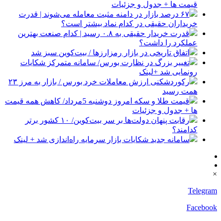
قیمت ها + جدول و جزئیات
۶۷ درصد بازار در دامنه مثبت معامله می‌شوند | قدرت
خریداران حقیقی در کدام نماد بیشتر است؟
قدرت خریدار حقیقی به ۰.۸ رسید | کدام صنعت بهترین
عملکرد را داشت؟
اتفاق تاریخی در بازار رمزارزها / بیت‌کوین سبز شد
تغییر بزرگ در نظارت بورس/ سامانه متمرکز شکایات
رونمایی شد +لینک
رکوردشکنی ارزش معاملات خرد بورس / بازار به مرز ۲۳
همت رسید
قیمت طلا و سکه امروز دوشنبه 5مرداد/ کاهش همه قیمت
ها + جدول و جزئیات
رقابت پنهان دولت‌ها بر سر بیت‌کوین/ ۱۰ کشور برتر
کدامند؟
سامانه جدید شکایات بازار سرمایه راه‌اندازی شد + لینک
×
Telegram
Facebook