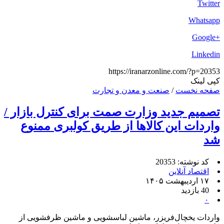
Twitter
Whatsapp
+Google
Linkedin
https://iranarzonline.com/?p=20353
کپی لینک
صفحه نخست
/
صنعت و معدن و تجارت
تصمیم جدید وزارت صمت برای کنترل بازار /
واردات این کالاها از طریق کولبری ممنوع
شد
کد نوشته: 20353
اقتصاد آنلاین
۱۷ اردیبهشت ۱۴۰۵
40 بازدید
۰
واردات یخچال‌فریزر، ماشین لباسشویی و ماشین ظرفشویی از