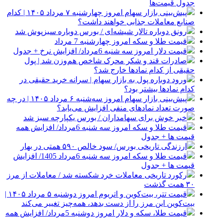
جدول قیمت‌ها
پیش‌بینی بازار سهام امروز چهارشنبه ۷ مرداد ۱۴۰۵ | کدام
صنایع معاملات جذابی خواهند داشت؟
رونق دوباره تالار شیشه‌ای / بورس دوباره سبزپوش شد
قیمت طلا و سکه امروز چهارشنبه 7 مرداد
قیمت دلار امروز سه شنبه 6مرداد/ افزایش نرخ + جدول
صادرات قند و شکر محرک شاخص هم‌وزن شد | پول
حقیقی از کدام نماد‌ها خارج شد؟
ورود دوباره پول به بازار سهام | سرانه خرید حقیقی در
کدام نماد‌ها بیشتر بود؟
پیش‌بینی بازار سهام امروز سه‌شنبه ۶ مرداد ۱۴۰۵ | در چه
صورت تعداد نماد‌های منفی افزایش می‌یابد؟
خبر خوش برای سهامداران / بورس یکپارچه سبز شد
قیمت طلا و سکه امروز سه شنبه 6مرداد/ افزایش همه
قیمت ها + جدول
ارزندگی تاریخی بورس/ سود خالص ۵۹۰ همتی در بهار
قیمت طلا و سکه امروز سه شنبه 6مرداد 1405/ افزایش
قیمت ها + جدول
رکورد تاریخی معاملات خرد شکسته شد / معاملات از مرز
۳۰ همت گذشت
قیمت تتر، بیت‌کوین و اتریوم امروز دوشنبه ۵ مرداد ۱۴۰۵ |
بیت‌کوین این مرز را از دست بدهد، همه‌چیز تغییر می‌کند
قیمت طلا، سکه و دلار امروز دوشنبه 5مرداد/ افزایش همه