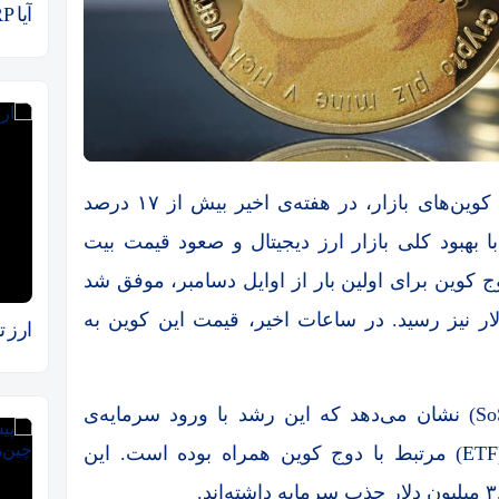
آیا XRP آماده صعود است؟
قیمت دوج کوین (DOGE)، یکی از برترین میم کوین‌های بازار، در هفته‌ی اخیر بیش از ۱۷ درصد
بهبود کلی بازار ارز دیجیتال و صعود قیمت بیت
اده است. دوج کوین برای اولین بار از اوایل دسامبر، موفق شد
رز ۰.۱۵ دلار عبور کند و حتی به ۰.۱۵۵ دلار نیز رسید. در ساعات اخیر، قیمت این کوین به
ارز 
داده‌های ارائه‌شده توسط سوسوولیو (SoSoValue) نشان می‌دهد که این رشد با ورود سرمایه‌ی
مثبت به صندوق‌های قابل معامله در بورس (ETF) مرتبط با دوج کوین همراه بوده است. این