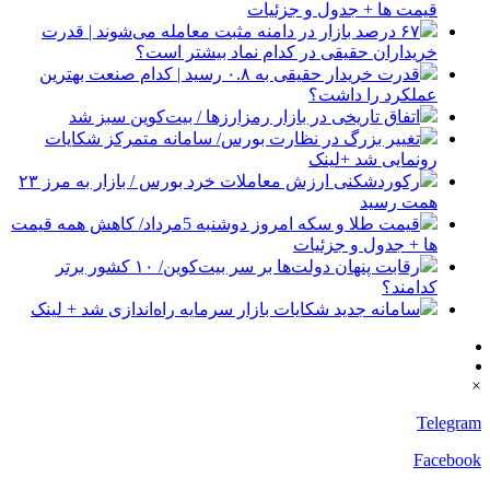
قیمت ها + جدول و جزئیات
۶۷ درصد بازار در دامنه مثبت معامله می‌شوند | قدرت
خریداران حقیقی در کدام نماد بیشتر است؟
قدرت خریدار حقیقی به ۰.۸ رسید | کدام صنعت بهترین
عملکرد را داشت؟
اتفاق تاریخی در بازار رمزارزها / بیت‌کوین سبز شد
تغییر بزرگ در نظارت بورس/ سامانه متمرکز شکایات
رونمایی شد +لینک
رکوردشکنی ارزش معاملات خرد بورس / بازار به مرز ۲۳
همت رسید
قیمت طلا و سکه امروز دوشنبه 5مرداد/ کاهش همه قیمت
ها + جدول و جزئیات
رقابت پنهان دولت‌ها بر سر بیت‌کوین/ ۱۰ کشور برتر
کدامند؟
سامانه جدید شکایات بازار سرمایه راه‌اندازی شد + لینک
×
Telegram
Facebook