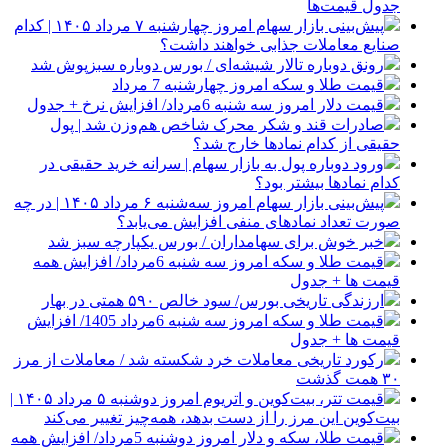
جدول قیمت‌ها
پیش‌بینی بازار سهام امروز چهارشنبه ۷ مرداد ۱۴۰۵ | کدام
صنایع معاملات جذابی خواهند داشت؟
رونق دوباره تالار شیشه‌ای / بورس دوباره سبزپوش شد
قیمت طلا و سکه امروز چهارشنبه 7 مرداد
قیمت دلار امروز سه شنبه 6مرداد/ افزایش نرخ + جدول
صادرات قند و شکر محرک شاخص هم‌وزن شد | پول
حقیقی از کدام نماد‌ها خارج شد؟
ورود دوباره پول به بازار سهام | سرانه خرید حقیقی در
کدام نماد‌ها بیشتر بود؟
پیش‌بینی بازار سهام امروز سه‌شنبه ۶ مرداد ۱۴۰۵ | در چه
صورت تعداد نماد‌های منفی افزایش می‌یابد؟
خبر خوش برای سهامداران / بورس یکپارچه سبز شد
قیمت طلا و سکه امروز سه شنبه 6مرداد/ افزایش همه
قیمت ها + جدول
ارزندگی تاریخی بورس/ سود خالص ۵۹۰ همتی در بهار
قیمت طلا و سکه امروز سه شنبه 6مرداد 1405/ افزایش
قیمت ها + جدول
رکورد تاریخی معاملات خرد شکسته شد / معاملات از مرز
۳۰ همت گذشت
قیمت تتر، بیت‌کوین و اتریوم امروز دوشنبه ۵ مرداد ۱۴۰۵ |
بیت‌کوین این مرز را از دست بدهد، همه‌چیز تغییر می‌کند
قیمت طلا، سکه و دلار امروز دوشنبه 5مرداد/ افزایش همه