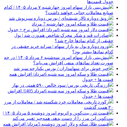
جدول قیمت‌ها
پیش‌بینی بازار سهام امروز چهارشنبه ۷ مرداد ۱۴۰۵ | کدام
صنایع معاملات جذابی خواهند داشت؟
رونق دوباره تالار شیشه‌ای / بورس دوباره سبزپوش شد
قیمت طلا و سکه امروز چهارشنبه 7 مرداد
قیمت دلار امروز سه شنبه 6مرداد/ افزایش نرخ + جدول
صادرات قند و شکر محرک شاخص هم‌وزن شد | پول
حقیقی از کدام نماد‌ها خارج شد؟
ورود دوباره پول به بازار سهام | سرانه خرید حقیقی در
کدام نماد‌ها بیشتر بود؟
پیش‌بینی بازار سهام امروز سه‌شنبه ۶ مرداد ۱۴۰۵ | در چه
صورت تعداد نماد‌های منفی افزایش می‌یابد؟
خبر خوش برای سهامداران / بورس یکپارچه سبز شد
قیمت طلا و سکه امروز سه شنبه 6مرداد/ افزایش همه
قیمت ها + جدول
ارزندگی تاریخی بورس/ سود خالص ۵۹۰ همتی در بهار
قیمت طلا و سکه امروز سه شنبه 6مرداد 1405/ افزایش
قیمت ها + جدول
رکورد تاریخی معاملات خرد شکسته شد / معاملات از مرز
۳۰ همت گذشت
قیمت تتر، بیت‌کوین و اتریوم امروز دوشنبه ۵ مرداد ۱۴۰۵ |
بیت‌کوین این مرز را از دست بدهد، همه‌چیز تغییر می‌کند
قیمت طلا، سکه و دلار امروز دوشنبه 5مرداد/ افزایش همه