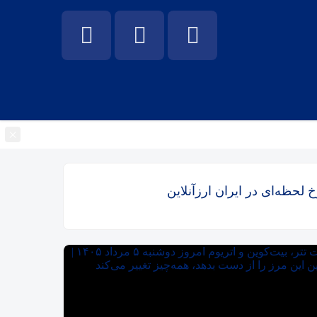
×
خ لحظه‌ای در ایران ارزآنلاین