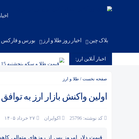
اخبا
بلاک چین
اخبار روز طلا و ارز
بورس و فارکس
اخبار آنلاین ارز:
قیمت طلا و سکه پنجشنبه 15 مرداد
دلارهای خانگی به بانک‌ها می‌ر
صفحه نخست
/
طلا و ارز
قیمت طلا و سکه امروز چهارشنبه 14مرداد/ کاهش همه قیمت ها + جدو
اولین واکنش بازار ارز به توافق ا
گزارش شورای جهانی طلا؛ چرا س
قیمت طلا و سکه امروز سه شنبه 13مرداد/ افزایش همه قیمت ها + جدول
کد نوشته: 25796
اکوایران
۲۷ خرداد ۱۴۰۵
پالس اوراق به بازار طلا و ارز
قیمت دلار امروز پس از روزهای متوالی کاهش،
جدول قیمت طلا و سکه سه‌شنبه 13 م