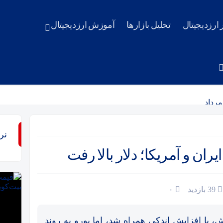
ر ارزدیجیتال
تحلیل بازارها
آموزش ارزدیجیتال
وند؟/ رونمایی از ابزار جدید ارزی بانک مرکزی
نر
ل و جزئیات
یران و آمریکا؛ دلار بالا رفت
رمایه‌گذاران هنوز از بازار طلا خارج نشده‌اند؟
 و جزئیات
39 بازدید
۰
 با افزایش اندکی همراه شد، اما یورو به روند
رداد