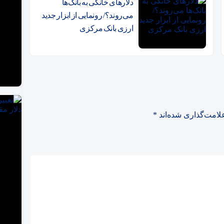
دلارهای خانگی به بانک‌ها
 بورس دوباره سبزپوش شد
می‌روند؟/ رونمایی از ابزار جدید
ارزی بانک مرکزی
مرداد
 هم‌وزن شد | پول حقیقی از کدام نماد‌ها خارج شد؟
| سرانه خرید حقیقی در کدام نماد‌ها بیشتر بود؟
 افزایش می‌یابد؟
لامت‌گذاری شده‌اند
*
ورس یکپارچه سبز شد
ا + جدول
در بهار
ا + جدول
د / معاملات از مرز ۳۰ همت گذشت