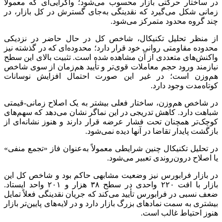
در ساختار حرکتی بازار محسوب می‌شود؛ واگرایی‌ای که معمولاً
زمانی شکل می‌گیرد که نقدینگی به‌جای گسترش در کل بازار، در
چند گروه محدود متمرکز می‌شود.
از منظر تحلیل تکنیکال، شاخص کل در حال حاضر در نزدیکی
محدوده مقاومتی روانی خود قرار دارد؛ محدوده‌ای که در گذشته نیز
واکنش‌های متعددی از آن مشاهده شده است. تثبیت بالای این سطح
نیازمند ورود حجم معاملات قوی‌تر و تأیید هم‌زمان از سوی شاخص
هم‌وزن است؛ در غیر این صورت احتمال افزایش نوسانات
کوتاه‌مدت وجود دارد.
در شاخص هم‌وزن، ساختار فعلی بیشتر به یک اصلاح زمانی-قیمتی
شباهت دارد. کاهش تدریجی در این نماگر نشان می‌دهد که سهم‌های
کوچک‌تر همچنان تحت فشار عرضه قرار دارند و هنوز نشانه‌ای از
بازگشت پایدار تقاضا در آنها دیده نمی‌شود.
در تحلیل تکنیکال چنین شرایطی معمولاً به‌عنوان فاز «تجمع منفی»
یا اصلاح درون‌روندی تعبیر می‌شود.
در بازار فرابورس نیز وضعیت مشابهی حاکم بود و شاخص کل این
بازار با افت ۲۲۰ واحدی در سطح ۳۸ هزار و ۲۰۱ واحد ایستاد.
ضعف نسبی در فرابورس تأیید می‌کند که جریان نقدینگی فعلاً تمایل
بیشتری به سمت نماد‌های بزرگ بازار دارد و در لایه‌های پایین‌تر بازار
هنوز احتیاط غالب است.