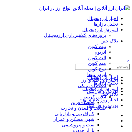
اخبار ارزدیجیتال
تحلیل بازارها
آموزش ارزدیجیتال
پروژه‌های کلاهبرداری ارزدیجیتال
بلاک چین
بیت کوین
اتریوم
آلت کوین
×
میم کوین‌
دوج کوین
ایردراپ‌ها
اخبار ارزدیجیتال
اخبار روز طلا و ارز
تحلیل بازارها
اطلاعات بانکی
آموزش ارزدیجیتال
بورس و فارکس
بلاک چین
آنلاین کریپتو
اخبار روز طلا و ارز
اقتصادآفرین
بورس و فارکس
صنعت و معدن و تجارت
کارآفرینی و بازاریابی
شهر، مسکن و عمران
نفت و پتروشیمی
بازار خودرو