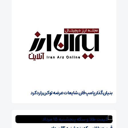
بنیان‌گذار پامپ فان شایعات عرضه توکن را رد کرد