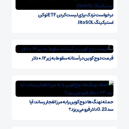
درخواست نزدک برای لیست کردن ETF توکن
استیکینگ JitoSOL
قیمت دوج کوین در آستانه سقوط به زیر ۰.۱۲ دلار
حمله نهنگ‌ها دوج‌کوین را به مرز انفجار رساند؛ آیا
سد 0.23 دلار فرو می‌ریزد؟