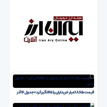
قیمت طلا ۱۸ عیار خریداران را غافلگیر کرد + جدول ۱۶ آذر