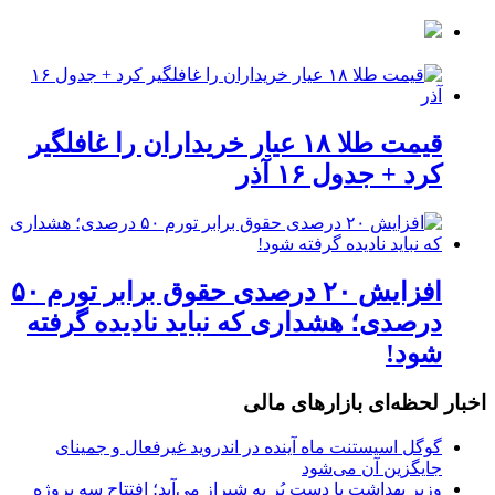
قیمت طلا ۱۸ عیار خریداران را غافلگیر
کرد + جدول ۱۶ آذر
افزایش ۲۰ درصدی حقوق برابر تورم ۵۰
درصدی؛ هشداری که نباید نادیده گرفته
شود!
اخبار لحظه‌ای بازارهای مالی
گوگل اسیستنت ماه آینده در اندروید غیرفعال و جمینای
جایگزین آن می‌شود
وزیر بهداشت با دست پُر به شیراز می‌آید؛ افتتاح سه پروژه