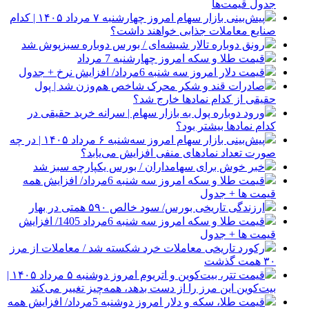
جدول قیمت‌ها
پیش‌بینی بازار سهام امروز چهارشنبه ۷ مرداد ۱۴۰۵ | کدام
صنایع معاملات جذابی خواهند داشت؟
رونق دوباره تالار شیشه‌ای / بورس دوباره سبزپوش شد
قیمت طلا و سکه امروز چهارشنبه 7 مرداد
قیمت دلار امروز سه شنبه 6مرداد/ افزایش نرخ + جدول
صادرات قند و شکر محرک شاخص هم‌وزن شد | پول
حقیقی از کدام نماد‌ها خارج شد؟
ورود دوباره پول به بازار سهام | سرانه خرید حقیقی در
کدام نماد‌ها بیشتر بود؟
پیش‌بینی بازار سهام امروز سه‌شنبه ۶ مرداد ۱۴۰۵ | در چه
صورت تعداد نماد‌های منفی افزایش می‌یابد؟
خبر خوش برای سهامداران / بورس یکپارچه سبز شد
قیمت طلا و سکه امروز سه شنبه 6مرداد/ افزایش همه
قیمت ها + جدول
ارزندگی تاریخی بورس/ سود خالص ۵۹۰ همتی در بهار
قیمت طلا و سکه امروز سه شنبه 6مرداد 1405/ افزایش
قیمت ها + جدول
رکورد تاریخی معاملات خرد شکسته شد / معاملات از مرز
۳۰ همت گذشت
قیمت تتر، بیت‌کوین و اتریوم امروز دوشنبه ۵ مرداد ۱۴۰۵ |
بیت‌کوین این مرز را از دست بدهد، همه‌چیز تغییر می‌کند
قیمت طلا، سکه و دلار امروز دوشنبه 5مرداد/ افزایش همه