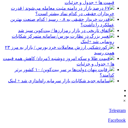
قیمت ها + جدول و جزئیات
۶۷ درصد بازار در دامنه مثبت معامله می‌شوند | قدرت
خریداران حقیقی در کدام نماد بیشتر است؟
قدرت خریدار حقیقی به ۰.۸ رسید | کدام صنعت بهترین
عملکرد را داشت؟
اتفاق تاریخی در بازار رمزارزها / بیت‌کوین سبز شد
تغییر بزرگ در نظارت بورس/ سامانه متمرکز شکایات
رونمایی شد +لینک
رکوردشکنی ارزش معاملات خرد بورس / بازار به مرز ۲۳
همت رسید
قیمت طلا و سکه امروز دوشنبه 5مرداد/ کاهش همه قیمت
ها + جدول و جزئیات
رقابت پنهان دولت‌ها بر سر بیت‌کوین/ ۱۰ کشور برتر
کدامند؟
سامانه جدید شکایات بازار سرمایه راه‌اندازی شد + لینک
×
Telegram
Facebook